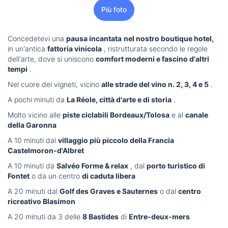
Più foto
Concedetevi una
pausa incantata
nel nostro boutique hotel,
in un'antica
fattoria vinicola
, ristrutturata secondo le regole
dell'arte, dove si uniscono
comfort moderni e fascino d'altri
tempi
.
Nel cuore dei vigneti, vicino
alle strade del vino n. 2, 3, 4 e 5
.
A pochi minuti da
La Réole, città d'arte e di storia
.
Molto vicino alle
piste ciclabili Bordeaux/Tolosa
e al
canale
della Garonna
A 10 minuti dal
villaggio più piccolo della Francia
Castelmoron-d'Albret
A 10 minuti da
Salvéo Forme & relax
, dal
porto turistico di
Fontet
o da un centro
di caduta libera
A 20 minuti dal
Golf des Graves e Sauternes
o dal
centro
ricreativo Blasimon
A 20 minuti da 3 delle
8 Bastides
di
Entre-deux-mers