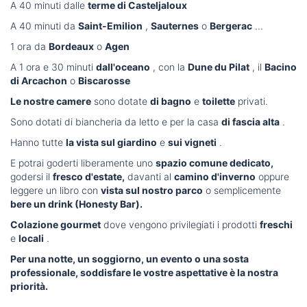
A 40 minuti dalle
terme di Casteljaloux
A 40 minuti da
Saint-Emilion
,
Sauternes
o
Bergerac
...
1 ora da
Bordeaux
o
Agen
A 1 ora e 30 minuti
dall'oceano
, con la
Dune du Pilat
, il
Bacino
di Arcachon
o
Biscarosse
Le nostre camere
sono dotate
di bagno
e
toilette
privati.
Sono dotati di biancheria da letto e per la casa
di fascia alta
.
Hanno tutte
la vista sul giardino
e
sui vigneti
.
E potrai goderti liberamente uno
spazio comune dedicato,
godersi il
fresco d'estate,
davanti al
camino d'inverno
oppure
leggere un libro con
vista sul nostro parco
o semplicemente
bere un drink (Honesty Bar).
Colazione gourmet
dove vengono privilegiati i prodotti
freschi
e
locali
.
Per una notte, un soggiorno, un evento o una sosta
professionale, soddisfare le vostre aspettative è la nostra
priorità.