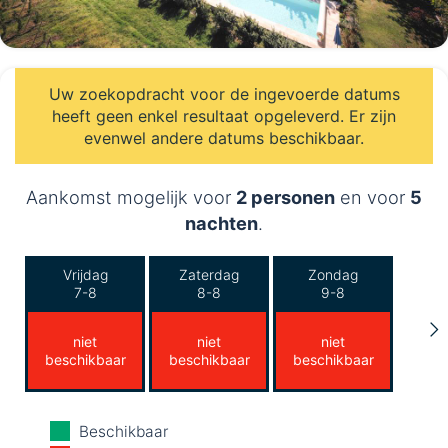
Uw zoekopdracht voor de ingevoerde datums
heeft geen enkel resultaat opgeleverd. Er zijn
evenwel andere datums beschikbaar.
Aankomst mogelijk voor
2 personen
en voor
5
nachten
.
Vrijdag
Zaterdag
Zondag
7-8
8-8
9-8
niet
niet
niet
beschikbaar
beschikbaar
beschikbaar
Maandag
Dinsdag
Woensdag
Beschikbaar
10-8
11-8
12-8