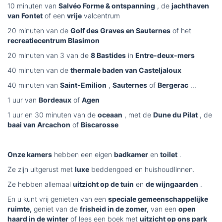
10 minuten van
Salvéo Forme & ontspanning
, de
jachthaven
van Fontet
of een
vrije
valcentrum
20 minuten van de
Golf des Graves en Sauternes
of het
recreatiecentrum Blasimon
20 minuten van 3 van de
8 Bastides
in
Entre-deux-mers
40 minuten van de
thermale baden van Casteljaloux
40 minuten van
Saint-Emilion
,
Sauternes
of
Bergerac
...
1 uur van
Bordeaux
of
Agen
1 uur en 30 minuten van de
oceaan
, met de
Dune du Pilat
, de
baai van Arcachon
of
Biscarosse
Onze kamers
hebben een eigen
badkamer
en
toilet
.
Ze zijn uitgerust met
luxe
beddengoed en huishoudlinnen.
Ze hebben allemaal
uitzicht op de tuin
en
de wijngaarden
.
En u kunt vrij genieten van een
speciale gemeenschappelijke
ruimte,
geniet van de
frisheid in de zomer,
van een
open
haard in de winter
of lees een boek met
uitzicht op ons park