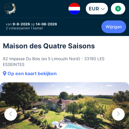
EUR
0
van
9-8-2026
op
14-08-2026
Wijzigen
2 volwassenen 1 kamer
Maison des Quatre Saisons
92 Impasse Du Bois (ex 5 Limouzin Nord) - 33190 LES
ESSEINTES
Op een kaart bekijken