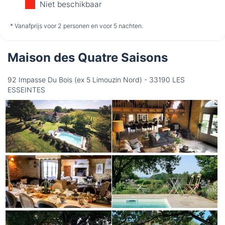
Niet beschikbaar
niet
niet
niet
* Vanafprijs voor 2 personen en voor 5 nachten.
beschikbaar
beschikbaar
beschikbaar
Maison des Quatre Saisons
Donderdag
13-8
92 Impasse Du Bois (ex 5 Limouzin Nord) - 33190 LES
ESSEINTES
niet
beschikbaar