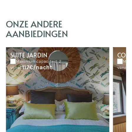
ONZE ANDERE
AANBIEDINGEN
SUITE JARDIN
COS
Maximumcapaciteit: 2
Maxi
117€/nacht
vanaf
vanaf