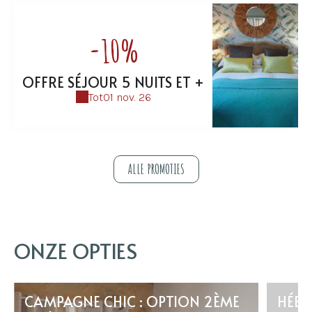
-10%
OFFRE SÉJOUR 5 NUITS ET +
Tot
01 nov. 26
ALLE PROMOTIES
ONZE OPTIES
CAMPAGNE CHIC : OPTION 2ÈME
HÉBE