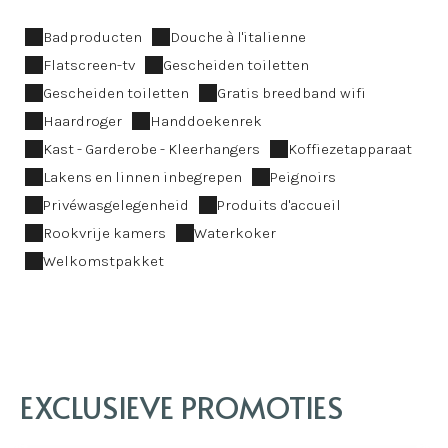
Badproducten
Douche à l'italienne
Flatscreen-tv
Gescheiden toiletten
Gescheiden toiletten
Gratis breedband wifi
Haardroger
Handdoekenrek
Kast - Garderobe - Kleerhangers
Koffiezetapparaat
Lakens en linnen inbegrepen
Peignoirs
Privéwasgelegenheid
Produits d'accueil
Rookvrije kamers
Waterkoker
Welkomstpakket
EXCLUSIEVE PROMOTIES