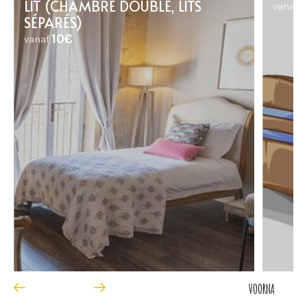
LIT (CHAMBRE DOUBLE, LITS
vanaf
SÉPARÉS)
10€
vanaf
VOOR
NA