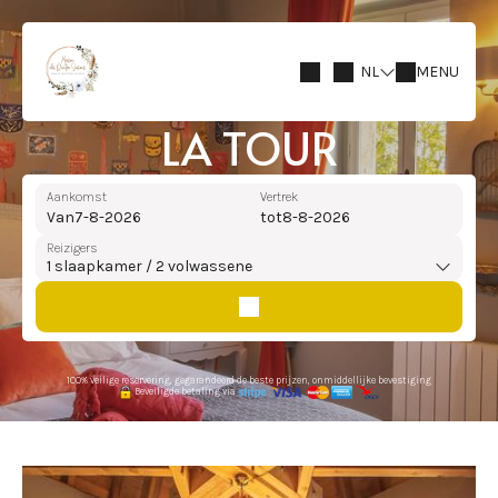
NL
MENU
LA TOUR
Aankomst
Vertrek
Van
tot
Reizigers
1
slaapkamer /
2
volwassene
100% veilige reservering, gegarandeerd de beste prijzen, onmiddellijke bevestiging
Beveiligde betaling via