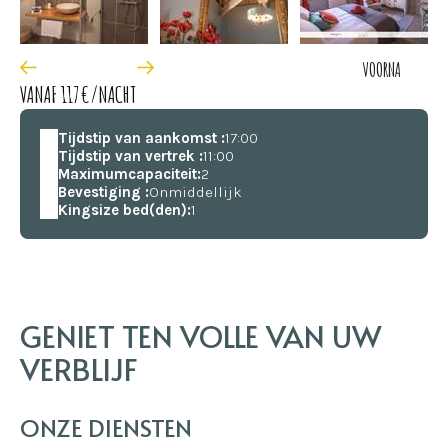
VOOR
NA
VANAF 117€/NACHT
Tijdstip van aankomst :
17:00
Tijdstip van vertrek :
11:00
Maximumcapaciteit:
2
Bevestiging :
Onmiddellijk
Kingsize bed(den):
1
GENIET TEN VOLLE VAN UW
VERBLIJF
ONZE DIENSTEN