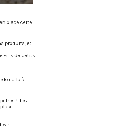
en place cette
s produits, et
e vins de petits
nde salle à
pêtres ! des
place.
evis.