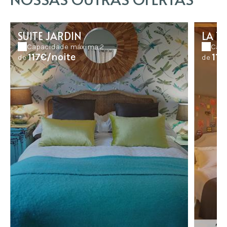
SUITE JARDIN
LA T
Capacidade máxima:2
Capa
117€/noite
117
de
de