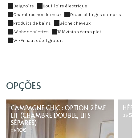
Baignoire
Bouilloire électrique
Chambres non fumeur
Draps et linges compris
Produits de bains
Sèche cheveux
Sèche serviettes
Télévision écran plat
Wi-Fi haut débit gratuit
OPÇÕES
CAMPAGNE CHIC : OPTION 2ÈME
HÉBE
LIT (CHAMBRE DOUBLE, LITS
50
de
SÉPARÉS)
10€
de