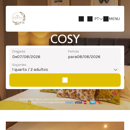
PT
MENU
COSY
Chegada
Partida
De
para
Viajantes
1
quarto /
2
adultos
Reserva 100% segura, garantia das melhores tarifas, confirmação instantânea
Pagamento assegurado pela