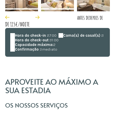
ANTES DE
DEPOIS DE
DE 115€/NOITE
Hora do check-in :
17:00
Cama(s) de casal(s) :
1
Hora do check-out :
11:00
Capacidade máxima:
2
Confirmação :
Imediato
APROVEITE AO MÁXIMO A
SUA ESTADIA
OS NOSSOS SERVIÇOS