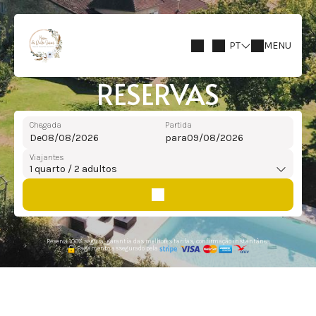
PT
MENU
RESERVAS
Chegada
Partida
De
para
Viajantes
1
quarto /
2
adultos
Reserva 100% segura, garantia das melhores tarifas, confirmação instantânea
Pagamento assegurado pela